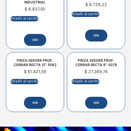
INDUSTRIAL
$
6.729,22
$
6.837,50
Añadir al carrito
Añadir al carrito
VER
VER
PINZA SEEGER PROF.
PINZA SEEGER PROF.
CERRAR RECTA 12″ 5082
CERRAR RECTA 9″ 5078
$
51.421,59
$
27.369,74
Añadir al carrito
Añadir al carrito
VER
VER