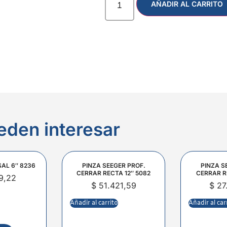
AÑADIR AL CARRITO
eden interesar
SAL 6″ 8236
PINZA SEEGER PROF.
PINZA S
CERRAR RECTA 12″ 5082
CERRAR R
9,22
$
51.421,59
$
27
Añadir al carrito
Añadir al car