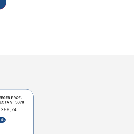
EEGER PROF.
ECTA 9″ 5078
.369,74
rito