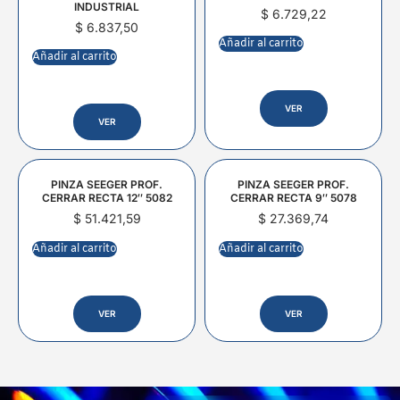
INDUSTRIAL
$
6.729,22
$
6.837,50
Añadir al carrito
Añadir al carrito
VER
VER
PINZA SEEGER PROF.
PINZA SEEGER PROF.
CERRAR RECTA 12″ 5082
CERRAR RECTA 9″ 5078
$
51.421,59
$
27.369,74
Añadir al carrito
Añadir al carrito
VER
VER