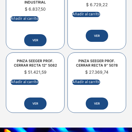
INDUSTRIAL
$
6.729,22
$
6.837,50
Añadir al carrito
Añadir al carrito
VER
VER
PINZA SEEGER PROF.
PINZA SEEGER PROF.
CERRAR RECTA 12″ 5082
CERRAR RECTA 9″ 5078
$
51.421,59
$
27.369,74
Añadir al carrito
Añadir al carrito
VER
VER