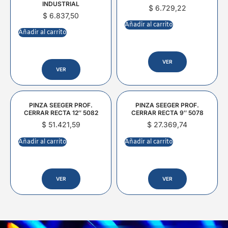
INDUSTRIAL
$
6.729,22
$
6.837,50
Añadir al carrito
Añadir al carrito
VER
VER
PINZA SEEGER PROF.
PINZA SEEGER PROF.
CERRAR RECTA 12″ 5082
CERRAR RECTA 9″ 5078
$
51.421,59
$
27.369,74
Añadir al carrito
Añadir al carrito
VER
VER