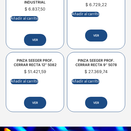
INDUSTRIAL
$
6.729,22
$
6.837,50
Añadir al carrito
Añadir al carrito
VER
VER
PINZA SEEGER PROF.
PINZA SEEGER PROF.
CERRAR RECTA 12″ 5082
CERRAR RECTA 9″ 5078
$
51.421,59
$
27.369,74
Añadir al carrito
Añadir al carrito
VER
VER