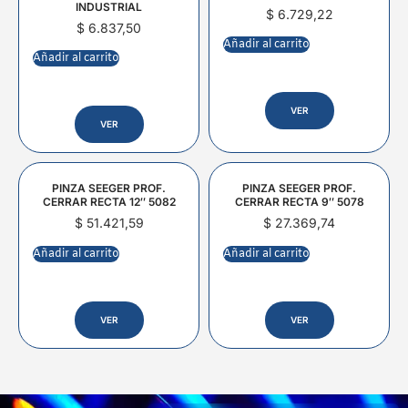
INDUSTRIAL
$
6.729,22
$
6.837,50
Añadir al carrito
Añadir al carrito
VER
VER
PINZA SEEGER PROF.
PINZA SEEGER PROF.
CERRAR RECTA 12″ 5082
CERRAR RECTA 9″ 5078
$
51.421,59
$
27.369,74
Añadir al carrito
Añadir al carrito
VER
VER