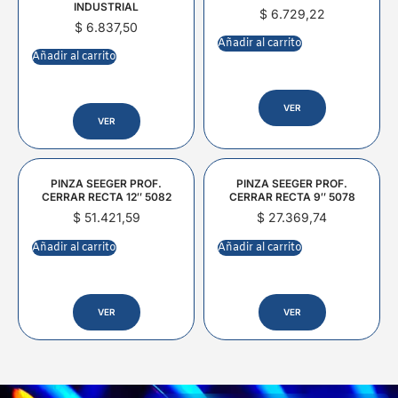
INDUSTRIAL
$
6.729,22
$
6.837,50
Añadir al carrito
Añadir al carrito
VER
VER
PINZA SEEGER PROF.
PINZA SEEGER PROF.
CERRAR RECTA 12″ 5082
CERRAR RECTA 9″ 5078
$
51.421,59
$
27.369,74
Añadir al carrito
Añadir al carrito
VER
VER