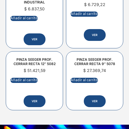
INDUSTRIAL
$
6.729,22
$
6.837,50
Añadir al carrito
Añadir al carrito
VER
VER
PINZA SEEGER PROF.
PINZA SEEGER PROF.
CERRAR RECTA 12″ 5082
CERRAR RECTA 9″ 5078
$
51.421,59
$
27.369,74
Añadir al carrito
Añadir al carrito
VER
VER