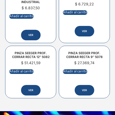
INDUSTRIAL
$
6.729,22
$
6.837,50
Añadir al carrito
Añadir al carrito
VER
VER
PINZA SEEGER PROF.
PINZA SEEGER PROF.
CERRAR RECTA 12″ 5082
CERRAR RECTA 9″ 5078
$
51.421,59
$
27.369,74
Añadir al carrito
Añadir al carrito
VER
VER