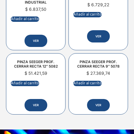
INDUSTRIAL
$
6.729,22
$
6.837,50
Añadir al carrito
Añadir al carrito
VER
VER
PINZA SEEGER PROF.
PINZA SEEGER PROF.
CERRAR RECTA 12″ 5082
CERRAR RECTA 9″ 5078
$
51.421,59
$
27.369,74
Añadir al carrito
Añadir al carrito
VER
VER