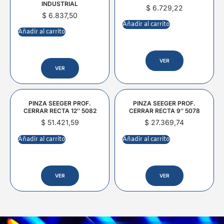
INDUSTRIAL
$
6.729,22
$
6.837,50
Añadir al carrito
Añadir al carrito
VER
VER
PINZA SEEGER PROF.
PINZA SEEGER PROF.
CERRAR RECTA 12″ 5082
CERRAR RECTA 9″ 5078
$
51.421,59
$
27.369,74
Añadir al carrito
Añadir al carrito
VER
VER