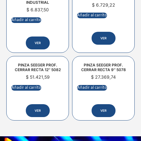
INDUSTRIAL
$
6.729,22
$
6.837,50
Añadir al carrito
Añadir al carrito
VER
VER
PINZA SEEGER PROF.
PINZA SEEGER PROF.
CERRAR RECTA 12″ 5082
CERRAR RECTA 9″ 5078
$
51.421,59
$
27.369,74
Añadir al carrito
Añadir al carrito
VER
VER