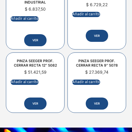
INDUSTRIAL
$
6.729,22
$
6.837,50
Añadir al carrito
Añadir al carrito
VER
VER
PINZA SEEGER PROF.
PINZA SEEGER PROF.
CERRAR RECTA 12″ 5082
CERRAR RECTA 9″ 5078
$
51.421,59
$
27.369,74
Añadir al carrito
Añadir al carrito
VER
VER