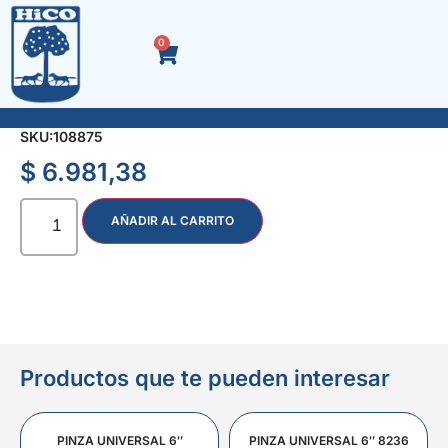
0
SELLADOR SILICONA x 300 gr. S28 BLANCO
SKU:
108875
$
6.981,38
AÑADIR AL CARRITO
Productos que te pueden interesar
PINZA UNIVERSAL 6″
PINZA UNIVERSAL 6″ 8236