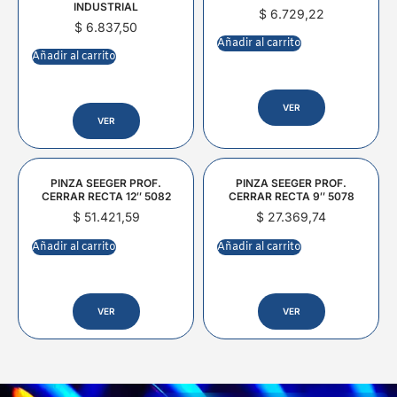
INDUSTRIAL
$
6.729,22
$
6.837,50
Añadir al carrito
Añadir al carrito
VER
VER
PINZA SEEGER PROF.
PINZA SEEGER PROF.
CERRAR RECTA 12″ 5082
CERRAR RECTA 9″ 5078
$
51.421,59
$
27.369,74
Añadir al carrito
Añadir al carrito
VER
VER