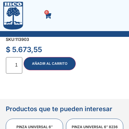
0
SELLADOR SILICONA x 280 ml. BLANCO RAPTOR
SKU:
113903
$
5.673,55
AÑADIR AL CARRITO
Productos que te pueden interesar
PINZA UNIVERSAL 6″
PINZA UNIVERSAL 6″ 8236