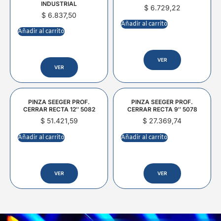
INDUSTRIAL
$
6.729,22
$
6.837,50
Añadir al carrito
Añadir al carrito
VER
VER
PINZA SEEGER PROF.
PINZA SEEGER PROF.
CERRAR RECTA 12″ 5082
CERRAR RECTA 9″ 5078
$
51.421,59
$
27.369,74
Añadir al carrito
Añadir al carrito
VER
VER