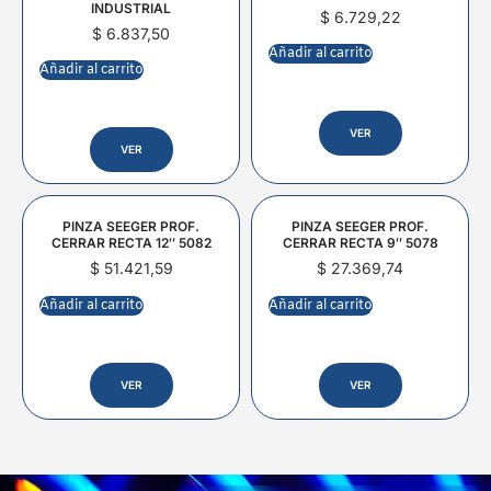
INDUSTRIAL
$
6.729,22
$
6.837,50
Añadir al carrito
Añadir al carrito
VER
VER
PINZA SEEGER PROF.
PINZA SEEGER PROF.
CERRAR RECTA 12″ 5082
CERRAR RECTA 9″ 5078
$
51.421,59
$
27.369,74
Añadir al carrito
Añadir al carrito
VER
VER