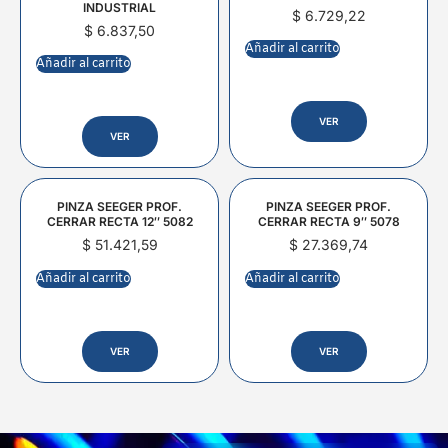
INDUSTRIAL
$
6.729,22
$
6.837,50
Añadir al carrito
Añadir al carrito
VER
VER
PINZA SEEGER PROF.
PINZA SEEGER PROF.
CERRAR RECTA 12″ 5082
CERRAR RECTA 9″ 5078
$
51.421,59
$
27.369,74
Añadir al carrito
Añadir al carrito
VER
VER