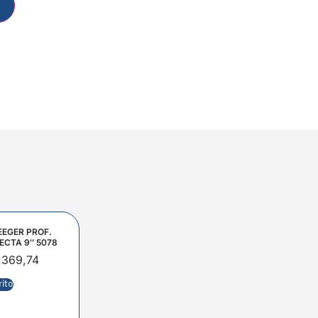
EEGER PROF.
ECTA 9″ 5078
.369,74
rito