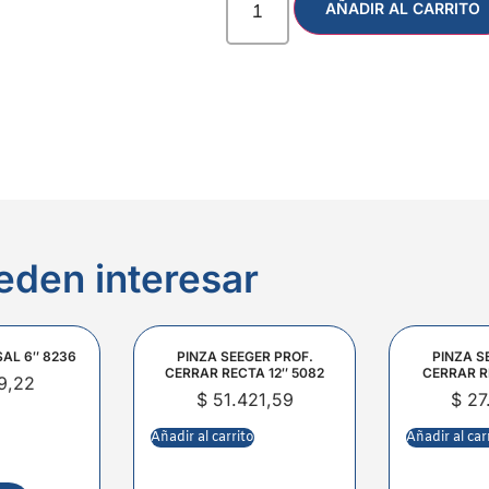
AÑADIR AL CARRITO
eden interesar
SAL 6″ 8236
PINZA SEEGER PROF.
PINZA S
CERRAR RECTA 12″ 5082
CERRAR R
9,22
$
51.421,59
$
27
Añadir al carrito
Añadir al car