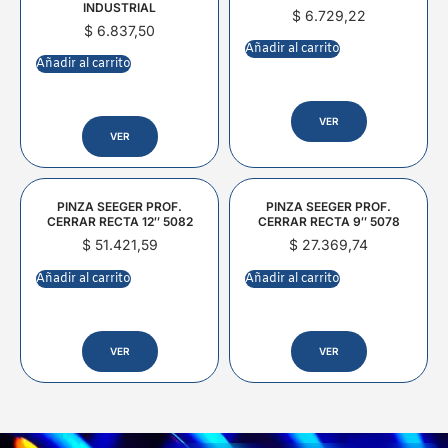
INDUSTRIAL
$
6.729,22
$
6.837,50
Añadir al carrito
Añadir al carrito
VER
VER
PINZA SEEGER PROF.
PINZA SEEGER PROF.
CERRAR RECTA 12″ 5082
CERRAR RECTA 9″ 5078
$
51.421,59
$
27.369,74
Añadir al carrito
Añadir al carrito
VER
VER