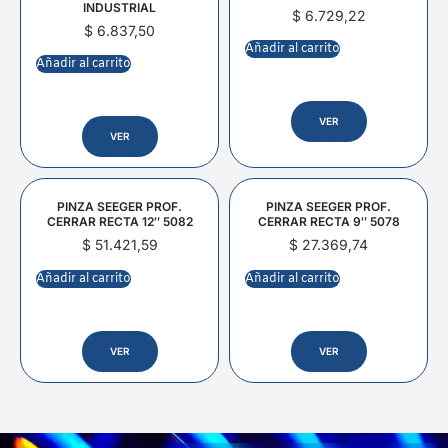
INDUSTRIAL
$
6.729,22
$
6.837,50
Añadir al carrito
Añadir al carrito
VER
VER
PINZA SEEGER PROF.
PINZA SEEGER PROF.
CERRAR RECTA 12″ 5082
CERRAR RECTA 9″ 5078
$
51.421,59
$
27.369,74
Añadir al carrito
Añadir al carrito
VER
VER