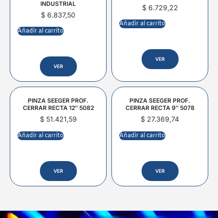
INDUSTRIAL
$
6.729,22
$
6.837,50
Añadir al carrito
Añadir al carrito
VER
VER
PINZA SEEGER PROF.
PINZA SEEGER PROF.
CERRAR RECTA 12″ 5082
CERRAR RECTA 9″ 5078
$
51.421,59
$
27.369,74
Añadir al carrito
Añadir al carrito
VER
VER