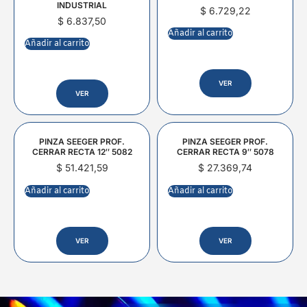
INDUSTRIAL
$
6.729,22
$
6.837,50
Añadir al carrito
Añadir al carrito
VER
VER
PINZA SEEGER PROF.
PINZA SEEGER PROF.
CERRAR RECTA 12″ 5082
CERRAR RECTA 9″ 5078
$
51.421,59
$
27.369,74
Añadir al carrito
Añadir al carrito
VER
VER