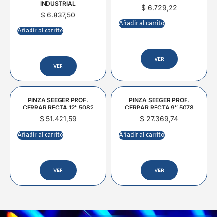
INDUSTRIAL
$
6.729,22
$
6.837,50
Añadir al carrito
Añadir al carrito
VER
VER
PINZA SEEGER PROF.
PINZA SEEGER PROF.
CERRAR RECTA 12″ 5082
CERRAR RECTA 9″ 5078
$
51.421,59
$
27.369,74
Añadir al carrito
Añadir al carrito
VER
VER