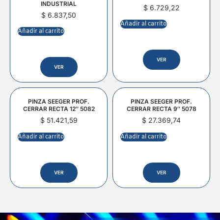
INDUSTRIAL
$
6.729,22
$
6.837,50
Añadir al carrito
Añadir al carrito
VER
VER
PINZA SEEGER PROF.
PINZA SEEGER PROF.
CERRAR RECTA 12″ 5082
CERRAR RECTA 9″ 5078
$
51.421,59
$
27.369,74
Añadir al carrito
Añadir al carrito
VER
VER