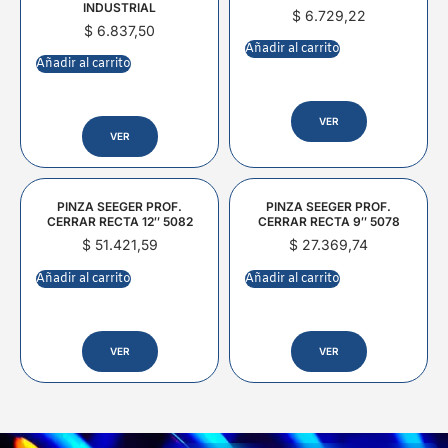
INDUSTRIAL
$
6.729,22
$
6.837,50
Añadir al carrito
Añadir al carrito
VER
VER
PINZA SEEGER PROF.
PINZA SEEGER PROF.
CERRAR RECTA 12″ 5082
CERRAR RECTA 9″ 5078
$
51.421,59
$
27.369,74
Añadir al carrito
Añadir al carrito
VER
VER