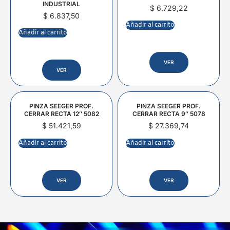
INDUSTRIAL
$
6.729,22
$
6.837,50
Añadir al carrito
Añadir al carrito
VER
VER
PINZA SEEGER PROF.
PINZA SEEGER PROF.
CERRAR RECTA 12″ 5082
CERRAR RECTA 9″ 5078
$
51.421,59
$
27.369,74
Añadir al carrito
Añadir al carrito
VER
VER