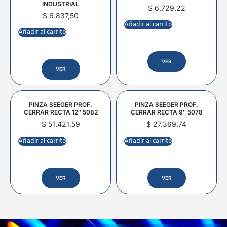
INDUSTRIAL
$
6.729,22
$
6.837,50
Añadir al carrito
Añadir al carrito
VER
VER
PINZA SEEGER PROF.
PINZA SEEGER PROF.
CERRAR RECTA 12″ 5082
CERRAR RECTA 9″ 5078
$
51.421,59
$
27.369,74
Añadir al carrito
Añadir al carrito
VER
VER