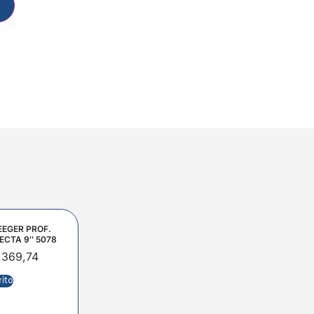
EEGER PROF.
ECTA 9″ 5078
.369,74
rito