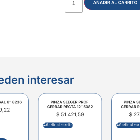
AÑADIR AL CARRITO
eden interesar
SAL 6″ 8236
PINZA SEEGER PROF.
PINZA S
CERRAR RECTA 12″ 5082
CERRAR R
9,22
$
51.421,59
$
27
Añadir al carrito
Añadir al car