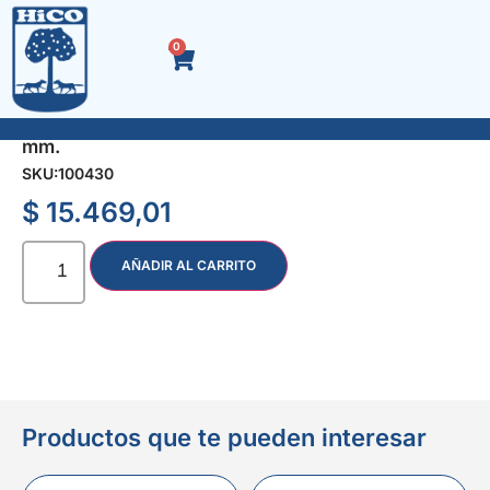
0
RUEDA NEUMAT. LL/CH. 250×80 EJE CENT. 16
mm.
SKU:
100430
$
15.469,01
AÑADIR AL CARRITO
Productos que te pueden interesar