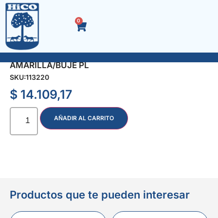
0
RUEDA NEUMAT. 260×80 4.10/3.50
AMARILLA/BUJE PL
SKU:
113220
$
14.109,17
AÑADIR AL CARRITO
Productos que te pueden interesar