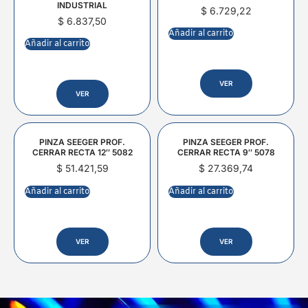
INDUSTRIAL
$
6.729,22
$
6.837,50
Añadir al carrito
Añadir al carrito
VER
VER
PINZA SEEGER PROF.
PINZA SEEGER PROF.
CERRAR RECTA 12″ 5082
CERRAR RECTA 9″ 5078
$
51.421,59
$
27.369,74
Añadir al carrito
Añadir al carrito
VER
VER