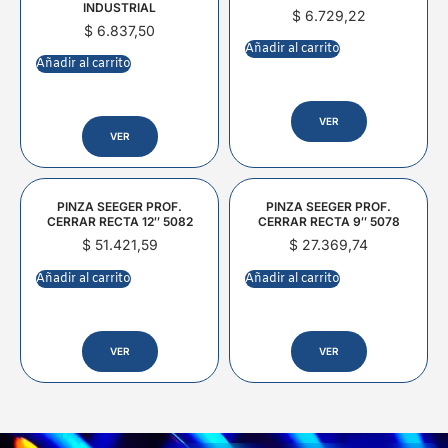
INDUSTRIAL
$
6.729,22
$
6.837,50
Añadir al carrito
Añadir al carrito
VER
VER
PINZA SEEGER PROF.
PINZA SEEGER PROF.
CERRAR RECTA 12″ 5082
CERRAR RECTA 9″ 5078
$
51.421,59
$
27.369,74
Añadir al carrito
Añadir al carrito
VER
VER