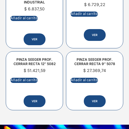
INDUSTRIAL
$
6.729,22
$
6.837,50
Añadir al carrito
Añadir al carrito
VER
VER
PINZA SEEGER PROF.
PINZA SEEGER PROF.
CERRAR RECTA 12″ 5082
CERRAR RECTA 9″ 5078
$
51.421,59
$
27.369,74
Añadir al carrito
Añadir al carrito
VER
VER