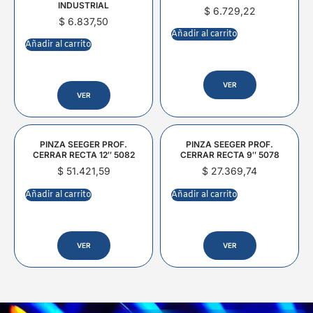
INDUSTRIAL
$
6.729,22
$
6.837,50
Añadir al carrito
Añadir al carrito
VER
VER
PINZA SEEGER PROF.
PINZA SEEGER PROF.
CERRAR RECTA 12″ 5082
CERRAR RECTA 9″ 5078
$
51.421,59
$
27.369,74
Añadir al carrito
Añadir al carrito
VER
VER