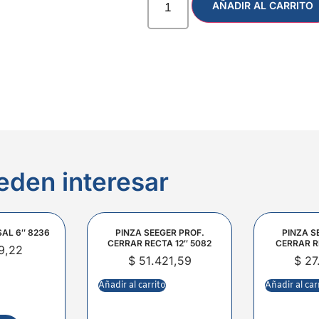
AÑADIR AL CARRITO
eden interesar
SAL 6″ 8236
PINZA SEEGER PROF.
PINZA S
CERRAR RECTA 12″ 5082
CERRAR R
9,22
$
51.421,59
$
27
Añadir al carrito
Añadir al car