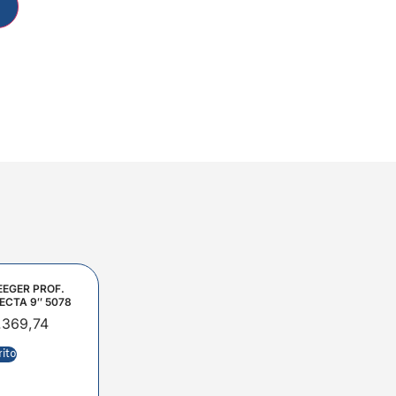
EEGER PROF.
ECTA 9″ 5078
.369,74
rito