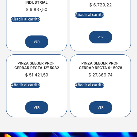
INDUSTRIAL
$
6.729,22
$
6.837,50
Añadir al carrito
Añadir al carrito
VER
VER
PINZA SEEGER PROF.
PINZA SEEGER PROF.
CERRAR RECTA 12″ 5082
CERRAR RECTA 9″ 5078
$
51.421,59
$
27.369,74
Añadir al carrito
Añadir al carrito
VER
VER