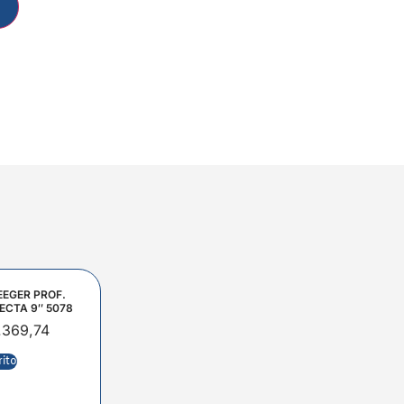
EEGER PROF.
ECTA 9″ 5078
.369,74
rito