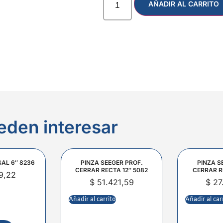
AÑADIR AL CARRITO
eden interesar
SAL 6″ 8236
PINZA SEEGER PROF.
PINZA S
CERRAR RECTA 12″ 5082
CERRAR R
9,22
$
51.421,59
$
27
Añadir al carrito
Añadir al car