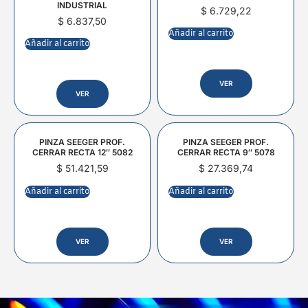
INDUSTRIAL
$
6.729,22
$
6.837,50
Añadir al carrito
Añadir al carrito
VER
VER
PINZA SEEGER PROF.
PINZA SEEGER PROF.
CERRAR RECTA 12″ 5082
CERRAR RECTA 9″ 5078
$
51.421,59
$
27.369,74
Añadir al carrito
Añadir al carrito
VER
VER