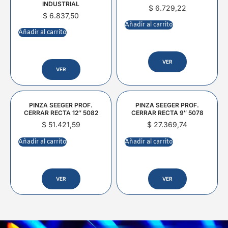
INDUSTRIAL
$
6.729,22
$
6.837,50
Añadir al carrito
Añadir al carrito
VER
VER
PINZA SEEGER PROF.
PINZA SEEGER PROF.
CERRAR RECTA 12″ 5082
CERRAR RECTA 9″ 5078
$
51.421,59
$
27.369,74
Añadir al carrito
Añadir al carrito
VER
VER