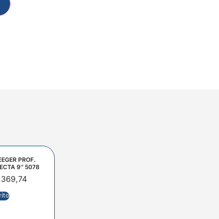
EEGER PROF.
ECTA 9″ 5078
.369,74
rito