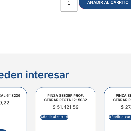
AÑADIR AL CARRITO
eden interesar
SAL 6″ 8236
PINZA SEEGER PROF.
PINZA S
CERRAR RECTA 12″ 5082
CERRAR R
9,22
$
51.421,59
$
27
Añadir al carrito
Añadir al car