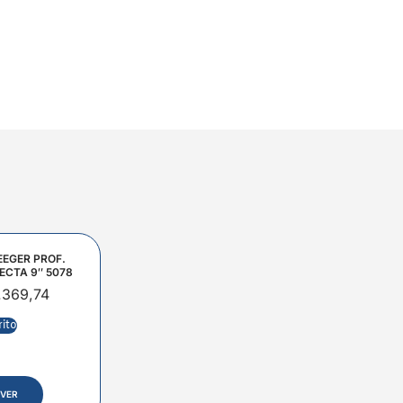
EEGER PROF.
ECTA 9″ 5078
.369,74
rito
VER