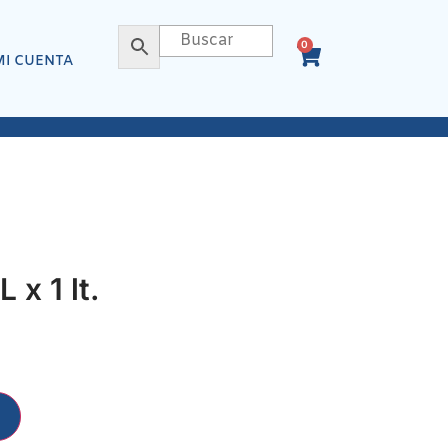
0
MI CUENTA
x 1 lt.