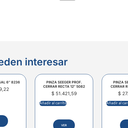
eden interesar
SAL 6″ 8236
PINZA SEEGER PROF.
PINZA S
CERRAR RECTA 12″ 5082
CERRAR R
9,22
$
51.421,59
$
27
Añadir al carrito
Añadir al car
VER