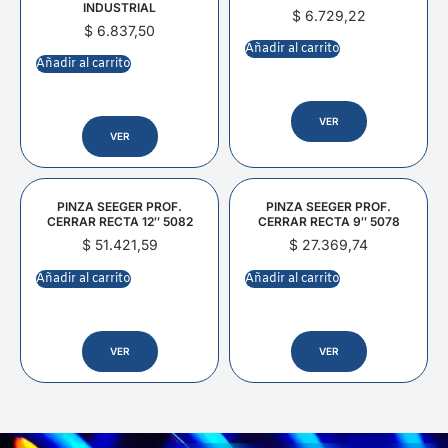
INDUSTRIAL
$
6.729,22
$
6.837,50
Añadir al carrito
Añadir al carrito
VER
VER
PINZA SEEGER PROF.
PINZA SEEGER PROF.
CERRAR RECTA 12″ 5082
CERRAR RECTA 9″ 5078
$
51.421,59
$
27.369,74
Añadir al carrito
Añadir al carrito
VER
VER