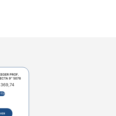
EEGER PROF.
ECTA 9″ 5078
.369,74
rito
VER