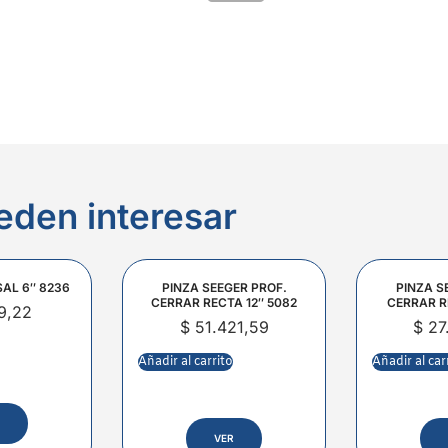
eden interesar
SAL 6″ 8236
PINZA SEEGER PROF.
PINZA S
CERRAR RECTA 12″ 5082
CERRAR R
9,22
$
51.421,59
$
27
Añadir al carrito
Añadir al car
VER