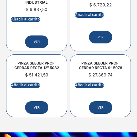
INDUSTRIAL
$
6.729,22
$
6.837,50
Añadir al carrito
Añadir al carrito
VER
VER
PINZA SEEGER PROF.
PINZA SEEGER PROF.
CERRAR RECTA 12″ 5082
CERRAR RECTA 9″ 5078
$
51.421,59
$
27.369,74
Añadir al carrito
Añadir al carrito
VER
VER