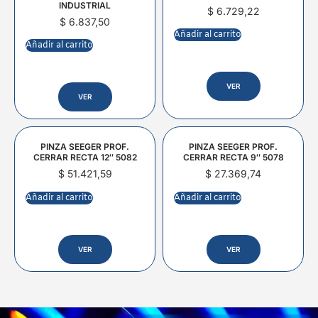
INDUSTRIAL
$
6.729,22
$
6.837,50
Añadir al carrito
Añadir al carrito
VER
VER
PINZA SEEGER PROF.
PINZA SEEGER PROF.
CERRAR RECTA 12″ 5082
CERRAR RECTA 9″ 5078
$
51.421,59
$
27.369,74
Añadir al carrito
Añadir al carrito
VER
VER