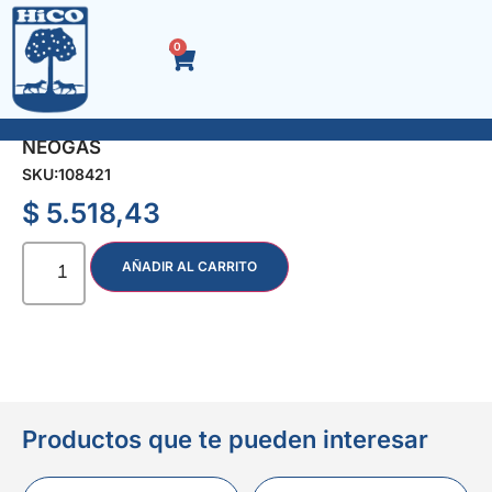
0
REGULADOR P/GARRAFA SIN/ M – APROB
NEOGAS
SKU:
108421
$
5.518,43
AÑADIR AL CARRITO
Productos que te pueden interesar