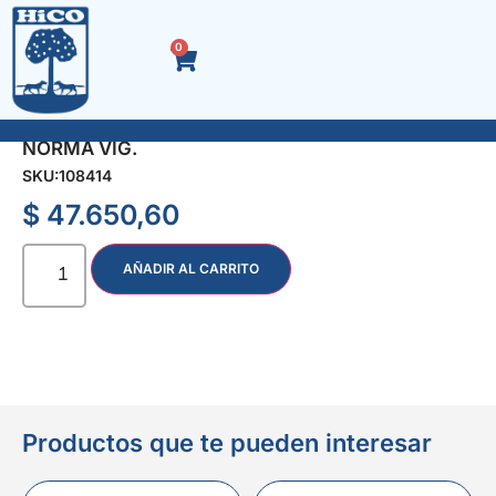
0
REGULADOR GAS NAT 6 m3 P/4 BAR 2ETA
NORMA VIG.
SKU:
108414
$
47.650,60
AÑADIR AL CARRITO
Productos que te pueden interesar