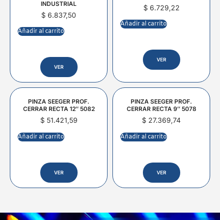
INDUSTRIAL
$
6.729,22
$
6.837,50
Añadir al carrito
Añadir al carrito
VER
VER
PINZA SEEGER PROF.
PINZA SEEGER PROF.
CERRAR RECTA 12″ 5082
CERRAR RECTA 9″ 5078
$
51.421,59
$
27.369,74
Añadir al carrito
Añadir al carrito
VER
VER