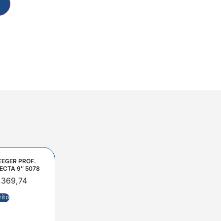
EEGER PROF.
ECTA 9″ 5078
.369,74
rito