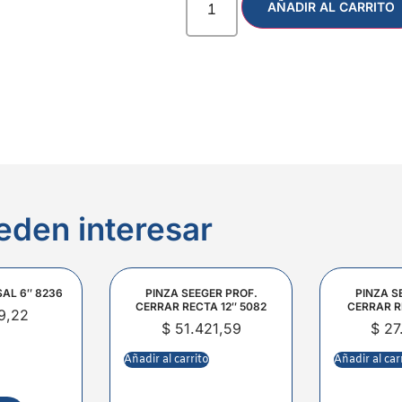
AÑADIR AL CARRITO
eden interesar
SAL 6″ 8236
PINZA SEEGER PROF.
PINZA S
CERRAR RECTA 12″ 5082
CERRAR R
9,22
$
51.421,59
$
27
Añadir al carrito
Añadir al car